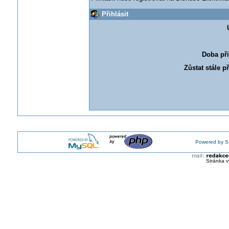
Přihlásit
Doba při
Zůstat stále p
Powered by S
Stránka v