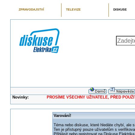
ZPRAVODAJSTVÍ
TELEVIZE
DISKUSE
Novinky:
PROSÍME VŠECHNY UŽIVATELE, PŘED POUŽITÍM 
Varování!
Téma nebo diskuse, které hledáte chybí, ale s
Ten je přístupný pouze uživatelům s verifikov
Přihlásit nebo registrovat na Diskuse Elektri