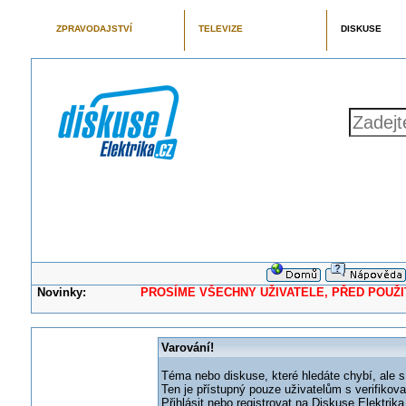
ZPRAVODAJSTVÍ
TELEVIZE
DISKUSE
Novinky:
PROSÍME VŠECHNY UŽIVATELE, PŘED POUŽITÍM 
Varování!
Téma nebo diskuse, které hledáte chybí, ale s
Ten je přístupný pouze uživatelům s verifikov
Přihlásit nebo registrovat na Diskuse Elektri