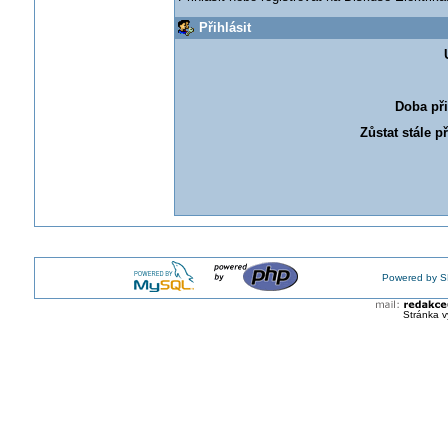
Přihlásit
Doba při
Zůstat stále p
Powered by S
Stránka v