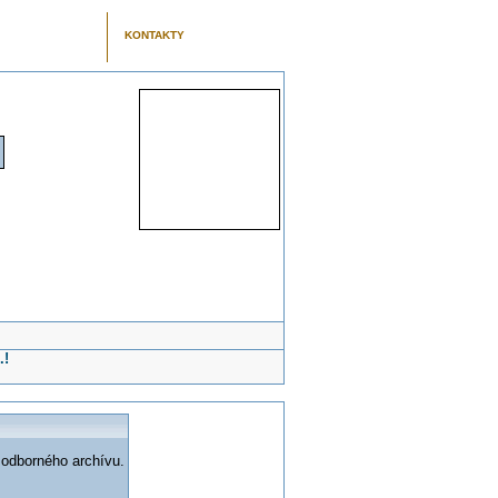
KONTAKTY
.!
 odborného archívu.