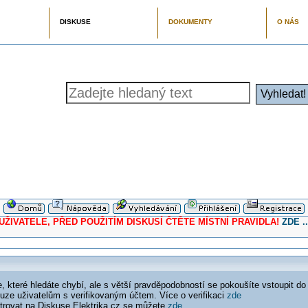
DISKUSE
DOKUMENTY
O NÁS
ELE, PŘED POUŽITÍM DISKUSÍ ČTĚTE MÍSTNÍ PRAVIDLA!
ZDE ..
 které hledáte chybí, ale s větší pravděpodobností se pokoušíte vstoupit do
ouze uživatelům s verifikovaným účtem. Více o verifikaci
zde
istrovat na Diskuse Elektrika.cz se můžete
zde