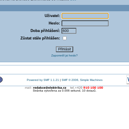
Uživatel:
Heslo:
Doba přihlášení:
Zůstat stále přihlášen:
Zapomněl jsi heslo?
Powered by SMF 1.1.21
|
SMF © 2006, Simple Machines
Stránka vytvořena za 0.006 sekund, 10 dotazů.