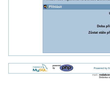
Přihlásit
Doba při
Zůstat stále p
Powered by S
Stránka v