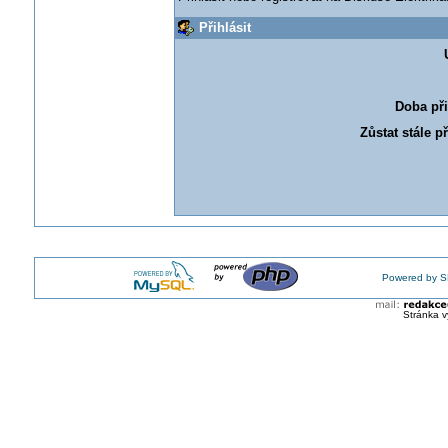
Přihlásit
Doba při
Zůstat stále p
Powered by S
Stránka v