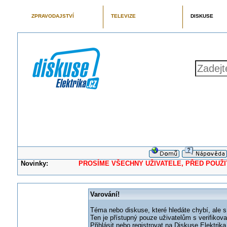
ZPRAVODAJSTVÍ
TELEVIZE
DISKUSE
Novinky:
PROSÍME VŠECHNY UŽIVATELE, PŘED POUŽITÍM 
Varování!
Téma nebo diskuse, které hledáte chybí, ale s
Ten je přístupný pouze uživatelům s verifikov
Přihlásit nebo registrovat na Diskuse Elektri