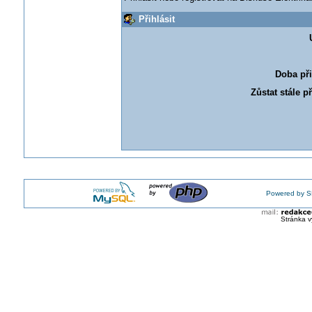
Přihlásit
Doba při
Zůstat stále p
Powered by S
Stránka v