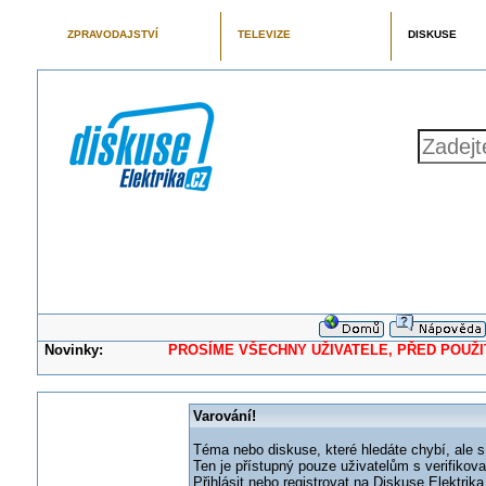
ZPRAVODAJSTVÍ
TELEVIZE
DISKUSE
Novinky:
PROSÍME VŠECHNY UŽIVATELE, PŘED POUŽITÍM 
Varování!
Téma nebo diskuse, které hledáte chybí, ale s
Ten je přístupný pouze uživatelům s verifikov
Přihlásit nebo registrovat na Diskuse Elektri