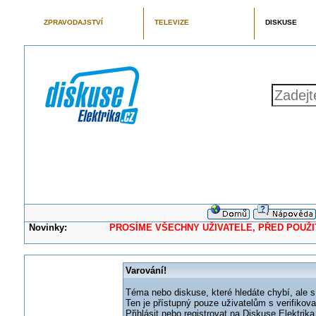
ZPRAVODAJSTVÍ
TELEVIZE
DISKUSE
Novinky:
PROSÍME VŠECHNY UŽIVATELE, PŘED POUŽITÍM 
Varování!
Téma nebo diskuse, které hledáte chybí, ale s
Ten je přístupný pouze uživatelům s verifikov
Přihlásit nebo registrovat na Diskuse Elektri