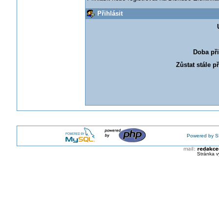
Přihlásit
Doba při
Zůstat stále p
Powered by S
Stránka v