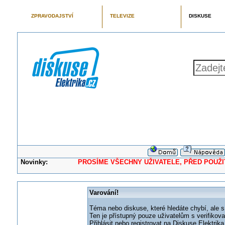
ZPRAVODAJSTVÍ
TELEVIZE
DISKUSE
Novinky:
PROSÍME VŠECHNY UŽIVATELE, PŘED POUŽITÍM 
Varování!
Téma nebo diskuse, které hledáte chybí, ale s
Ten je přístupný pouze uživatelům s verifikov
Přihlásit nebo registrovat na Diskuse Elektri