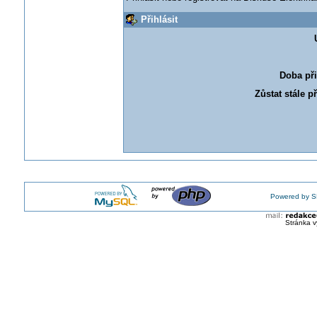
Přihlásit
Doba při
Zůstat stále p
Powered by S
Stránka v