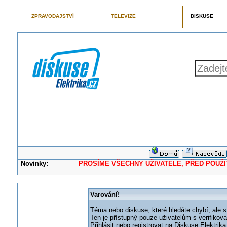
ZPRAVODAJSTVÍ
TELEVIZE
DISKUSE
Novinky:
PROSÍME VŠECHNY UŽIVATELE, PŘED POUŽITÍM 
Varování!
Téma nebo diskuse, které hledáte chybí, ale s
Ten je přístupný pouze uživatelům s verifikov
Přihlásit nebo registrovat na Diskuse Elektri