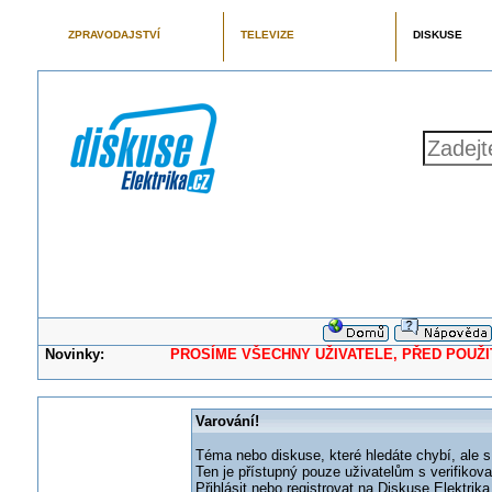
ZPRAVODAJSTVÍ
TELEVIZE
DISKUSE
Novinky:
PROSÍME VŠECHNY UŽIVATELE, PŘED POUŽITÍM 
Varování!
Téma nebo diskuse, které hledáte chybí, ale s
Ten je přístupný pouze uživatelům s verifikov
Přihlásit nebo registrovat na Diskuse Elektri