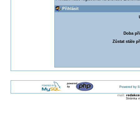
Přihlásit
Doba při
Zůstat stále p
Powered by S
Stránka v