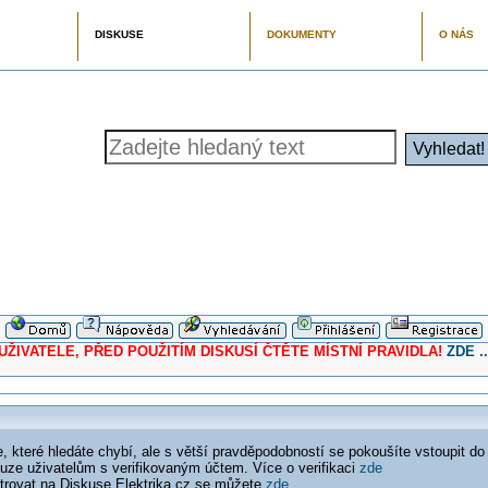
DISKUSE
DOKUMENTY
O NÁS
ELE, PŘED POUŽITÍM DISKUSÍ ČTĚTE MÍSTNÍ PRAVIDLA!
ZDE ..
 které hledáte chybí, ale s větší pravděpodobností se pokoušíte vstoupit do
ouze uživatelům s verifikovaným účtem. Více o verifikaci
zde
istrovat na Diskuse Elektrika.cz se můžete
zde