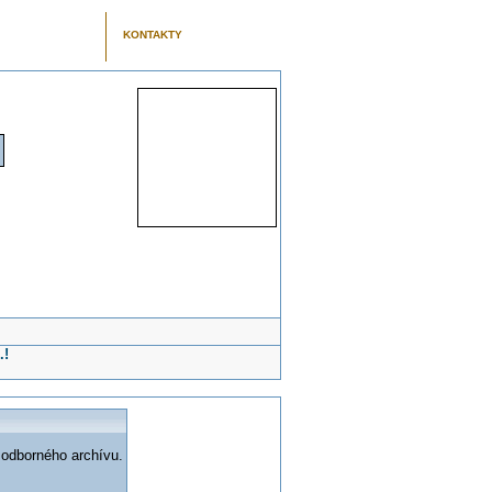
KONTAKTY
.!
 odborného archívu.