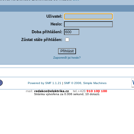
Uživatel:
Heslo:
Doba přihlášení:
Zůstat stále přihlášen:
Zapomněl jsi heslo?
Powered by SMF 1.1.21
|
SMF © 2006, Simple Machines
Stránka vytvořena za 0.006 sekund, 10 dotazů.