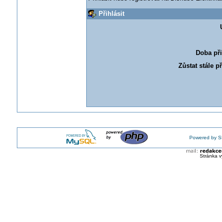
Přihlásit
Doba při
Zůstat stále p
Powered by S
Stránka v