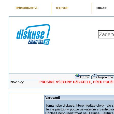
ZPRAVODAJSTVÍ
TELEVIZE
DISKUSE
Novinky:
PROSÍME VŠECHNY UŽIVATELE, PŘED POUŽITÍM 
Varování!
Téma nebo diskuse, které hledáte chybí, ale s
Ten je přístupný pouze uživatelům s verifikov
Přihlásit nebo registrovat na Diskuse Elektri