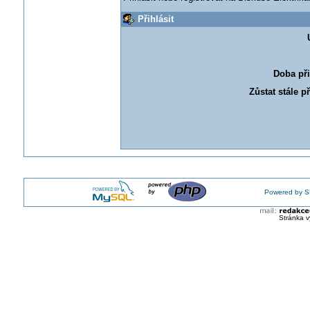
Přihlásit
Doba při
Zůstat stále p
Powered by S
Stránka v