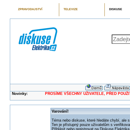
ZPRAVODAJSTVÍ
TELEVIZE
DISKUSE
Novinky:
PROSÍME VŠECHNY UŽIVATELE, PŘED POUŽITÍM 
Varování!
Téma nebo diskuse, které hledáte chybí, ale s
Ten je přístupný pouze uživatelům s verifikov
Přihlásit nebo registrovat na Diskuse Elektri