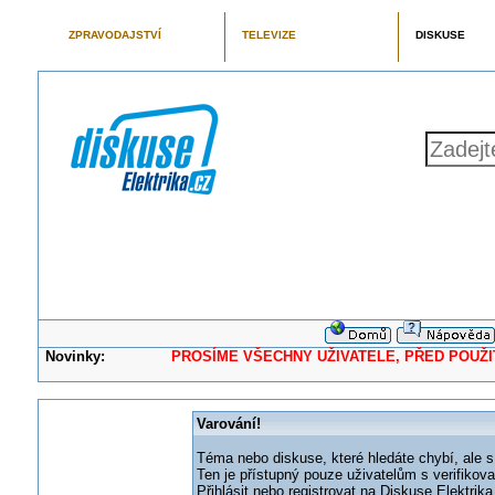
ZPRAVODAJSTVÍ
TELEVIZE
DISKUSE
Novinky:
PROSÍME VŠECHNY UŽIVATELE, PŘED POUŽITÍM 
Varování!
Téma nebo diskuse, které hledáte chybí, ale s
Ten je přístupný pouze uživatelům s verifikov
Přihlásit nebo registrovat na Diskuse Elektri