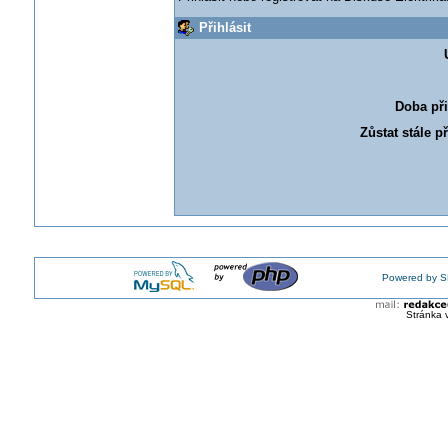
Přihlásit
Doba při
Zůstat stále p
Powered by S
Stránka 