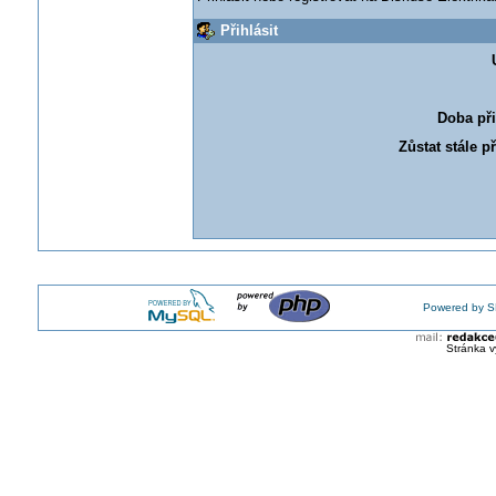
Přihlásit
Doba při
Zůstat stále p
Powered by S
Stránka v