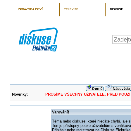
ZPRAVODAJSTVÍ
TELEVIZE
DISKUSE
Novinky:
PROSÍME VŠECHNY UŽIVATELE, PŘED POUŽITÍM 
Varování!
Téma nebo diskuse, které hledáte chybí, ale s
Ten je přístupný pouze uživatelům s verifikov
Přihlásit nebo registrovat na Diskuse Elektri