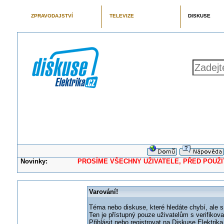
ZPRAVODAJSTVÍ
TELEVIZE
DISKUSE
Novinky:
PROSÍME VŠECHNY UŽIVATELE, PŘED POUŽITÍM 
Varování!
Téma nebo diskuse, které hledáte chybí, ale s
Ten je přístupný pouze uživatelům s verifikov
Přihlásit nebo registrovat na Diskuse Elektri