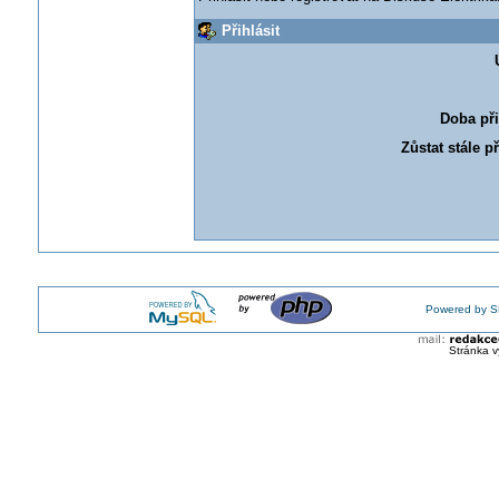
Přihlásit
Doba při
Zůstat stále p
Powered by S
Stránka v