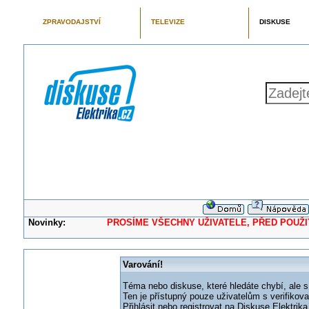
ZPRAVODAJSTVÍ
TELEVIZE
DISKUSE
Novinky:
PROSÍME VŠECHNY UŽIVATELE, PŘED POUŽITÍM 
Varování!
Téma nebo diskuse, které hledáte chybí, ale s
Ten je přístupný pouze uživatelům s verifikov
Přihlásit nebo registrovat na Diskuse Elektri