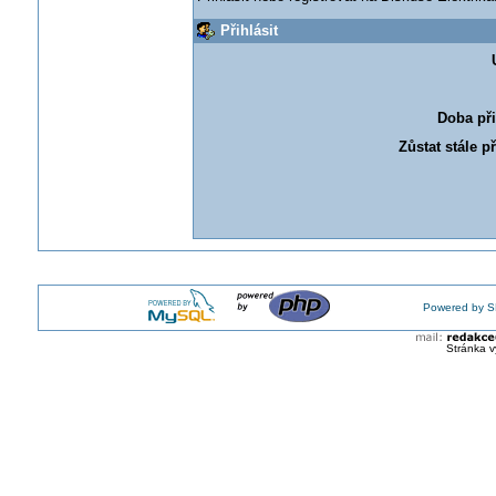
Přihlásit
Doba při
Zůstat stále p
Powered by S
Stránka v