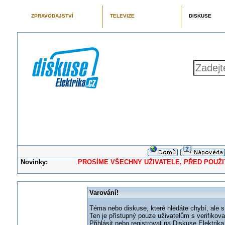
ZPRAVODAJSTVÍ
TELEVIZE
DISKUSE
Novinky:
PROSÍME VŠECHNY UŽIVATELE, PŘED POUŽITÍM 
Varování!
Téma nebo diskuse, které hledáte chybí, ale s
Ten je přístupný pouze uživatelům s verifikov
Přihlásit nebo registrovat na Diskuse Elektri