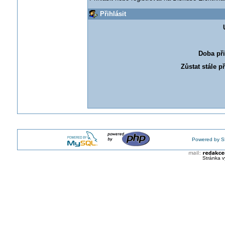
Přihlásit
Doba při
Zůstat stále p
Powered by S
Stránka v