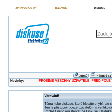
ZPRAVODAJSTVÍ
TELEVIZE
DISKUSE
Novinky:
PROSÍME VŠECHNY UŽIVATELE, PŘED POUŽITÍM 
Varování!
Téma nebo diskuse, které hledáte chybí, ale s
Ten je přístupný pouze uživatelům s verifikov
Přihlásit nebo registrovat na Diskuse Elektri