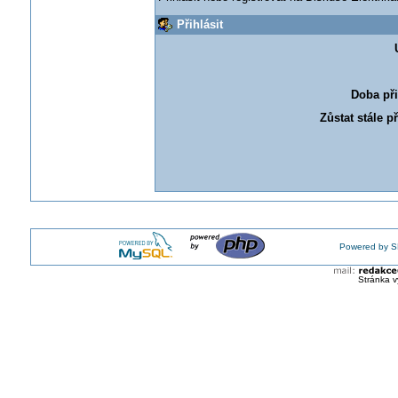
Přihlásit
Doba při
Zůstat stále p
Powered by S
Stránka v