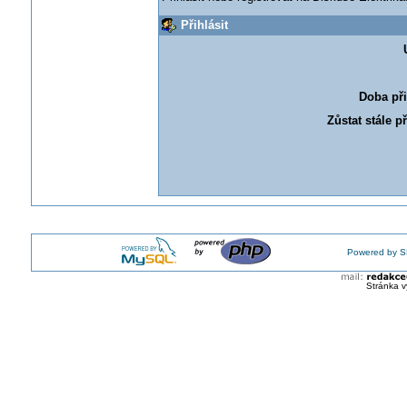
Přihlásit
Doba při
Zůstat stále p
Powered by S
Stránka v