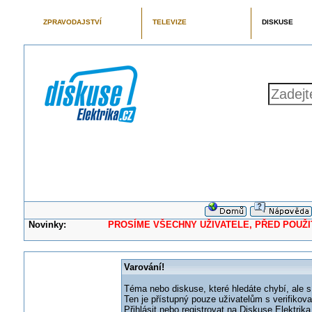
ZPRAVODAJSTVÍ
TELEVIZE
DISKUSE
Novinky:
PROSÍME VŠECHNY UŽIVATELE, PŘED POUŽITÍM 
Varování!
Téma nebo diskuse, které hledáte chybí, ale s
Ten je přístupný pouze uživatelům s verifikov
Přihlásit nebo registrovat na Diskuse Elektri