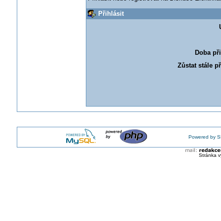
Přihlásit
Doba při
Zůstat stále p
Powered by S
Stránka v