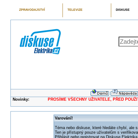
ZPRAVODAJSTVÍ
TELEVIZE
DISKUSE
Novinky:
PROSÍME VŠECHNY UŽIVATELE, PŘED POUŽITÍM 
Varování!
Téma nebo diskuse, které hledáte chybí, ale s
Ten je přístupný pouze uživatelům s verifikov
Přihlásit nebo registrovat na Diskuse Elektri