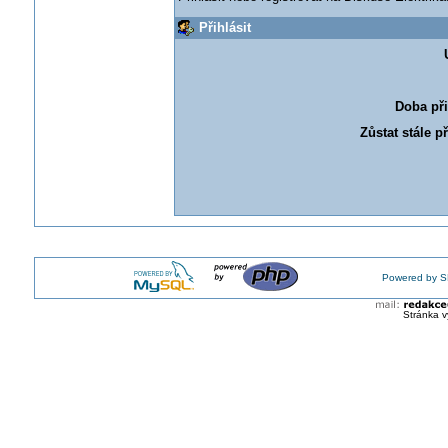
Přihlásit
Doba při
Zůstat stále p
Powered by S
Stránka v