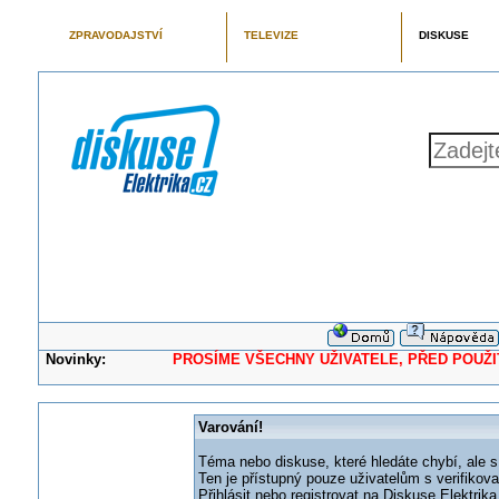
ZPRAVODAJSTVÍ
TELEVIZE
DISKUSE
Novinky:
PROSÍME VŠECHNY UŽIVATELE, PŘED POUŽITÍM 
Varování!
Téma nebo diskuse, které hledáte chybí, ale s
Ten je přístupný pouze uživatelům s verifikov
Přihlásit nebo registrovat na Diskuse Elektri