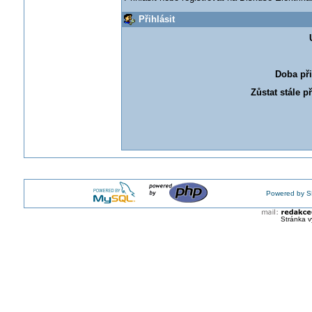
Přihlásit
Doba při
Zůstat stále p
Powered by S
Stránka v