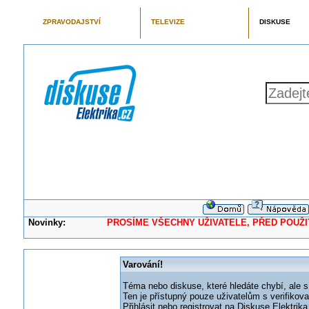
ZPRAVODAJSTVÍ
TELEVIZE
DISKUSE
Novinky:
PROSÍME VŠECHNY UŽIVATELE, PŘED POUŽITÍM 
Varování!
Téma nebo diskuse, které hledáte chybí, ale s
Ten je přístupný pouze uživatelům s verifikov
Přihlásit nebo registrovat na Diskuse Elektri