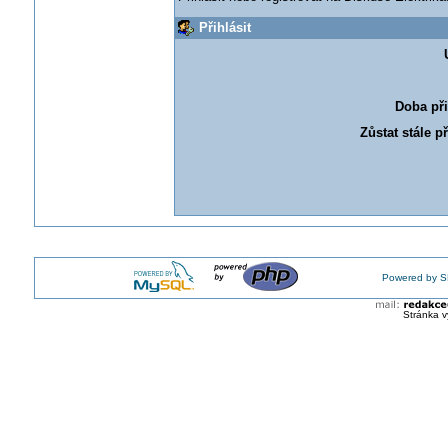
Přihlásit
Doba při
Zůstat stále p
Powered by S
Stránka v