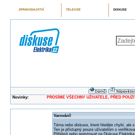
ZPRAVODAJSTVÍ
TELEVIZE
DISKUSE
Novinky:
PROSÍME VŠECHNY UŽIVATELE, PŘED POUŽITÍM 
Varování!
Téma nebo diskuse, které hledáte chybí, ale s
Ten je přístupný pouze uživatelům s verifikov
Přihlásit nebo registrovat na Diskuse Elektri