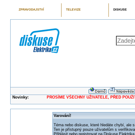
ZPRAVODAJSTVÍ
TELEVIZE
DISKUSE
Novinky:
PROSÍME VŠECHNY UŽIVATELE, PŘED POUŽITÍM 
Varování!
Téma nebo diskuse, které hledáte chybí, ale s
Ten je přístupný pouze uživatelům s verifikov
Přihlásit nebo registrovat na Diskuse Elektri