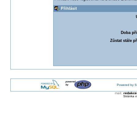
Přihlásit
Doba při
Zůstat stále p
Powered by S
Stránka v