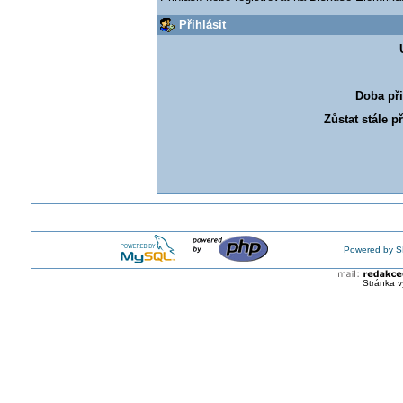
Přihlásit
Doba při
Zůstat stále p
Powered by S
Stránka v