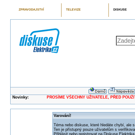
ZPRAVODAJSTVÍ
TELEVIZE
DISKUSE
Novinky:
PROSÍME VŠECHNY UŽIVATELE, PŘED POUŽITÍM 
Varování!
Téma nebo diskuse, které hledáte chybí, ale s
Ten je přístupný pouze uživatelům s verifikov
Přihlásit nebo registrovat na Diskuse Elektri