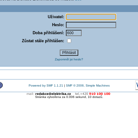
Uživatel:
Heslo:
Doba přihlášení:
Zůstat stále přihlášen:
Zapomněl jsi heslo?
Powered by SMF 1.1.21
|
SMF © 2006, Simple Machines
Stránka vytvořena za 0.006 sekund, 10 dotazů.