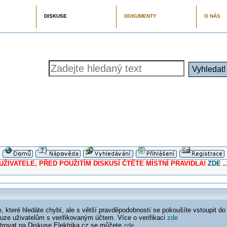
DISKUSE
DOKUMENTY
O NÁS
ELE, PŘED POUŽITÍM DISKUSÍ ČTĚTE MÍSTNÍ PRAVIDLA!
ZDE ..
 které hledáte chybí, ale s větší pravděpodobností se pokoušíte vstoupit do
ouze uživatelům s verifikovaným účtem. Více o verifikaci
zde
istrovat na Diskuse Elektrika.cz se můžete
zde