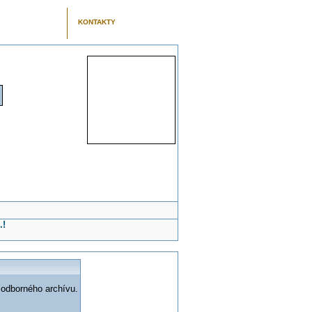
KONTAKTY
.!
 odborného archívu.