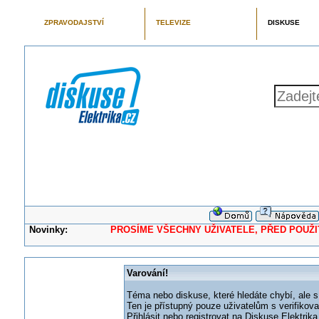
ZPRAVODAJSTVÍ
TELEVIZE
DISKUSE
Novinky:
PROSÍME VŠECHNY UŽIVATELE, PŘED POUŽITÍM 
Varování!
Téma nebo diskuse, které hledáte chybí, ale s
Ten je přístupný pouze uživatelům s verifikov
Přihlásit nebo registrovat na Diskuse Elektri