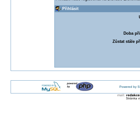
Přihlásit
Doba při
Zůstat stále p
Powered by S
Stránka v