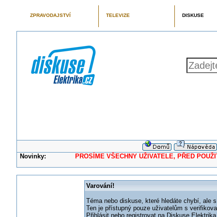
ZPRAVODAJSTVÍ
TELEVIZE
DISKUSE
Novinky:
PROSÍME VŠECHNY UŽIVATELE, PŘED POUŽITÍM 
Varování!
Téma nebo diskuse, které hledáte chybí, ale s
Ten je přístupný pouze uživatelům s verifikov
Přihlásit nebo registrovat na Diskuse Elektri