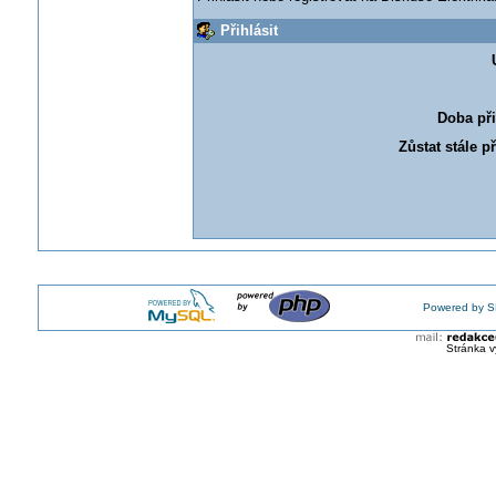
Přihlásit
Doba při
Zůstat stále p
Powered by S
Stránka v