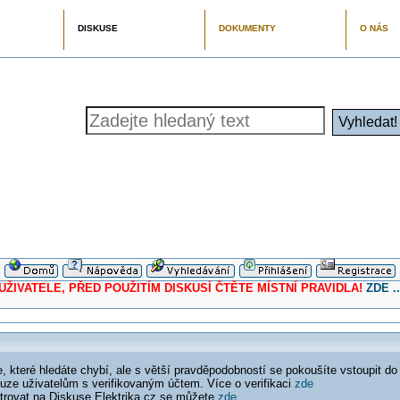
DISKUSE
DOKUMENTY
O NÁS
ELE, PŘED POUŽITÍM DISKUSÍ ČTĚTE MÍSTNÍ PRAVIDLA!
ZDE ..
 které hledáte chybí, ale s větší pravděpodobností se pokoušíte vstoupit do
ouze uživatelům s verifikovaným účtem. Více o verifikaci
zde
istrovat na Diskuse Elektrika.cz se můžete
zde