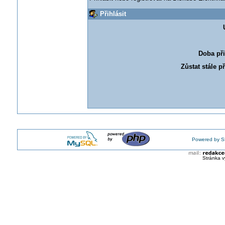
Přihlásit
Doba při
Zůstat stále p
Powered by S
Stránka v