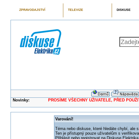
ZPRAVODAJSTVÍ
TELEVIZE
DISKUSE
Novinky:
PROSÍME VŠECHNY UŽIVATELE, PŘED POUŽITÍM 
Varování!
Téma nebo diskuse, které hledáte chybí, ale s
Ten je přístupný pouze uživatelům s verifikov
Přihlásit nebo registrovat na Diskuse Elektri