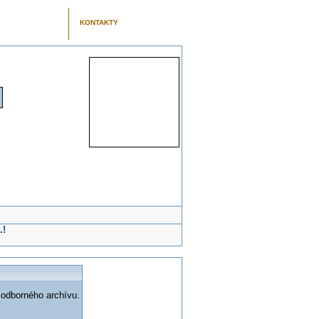
KONTAKTY
.!
 odborného archívu.