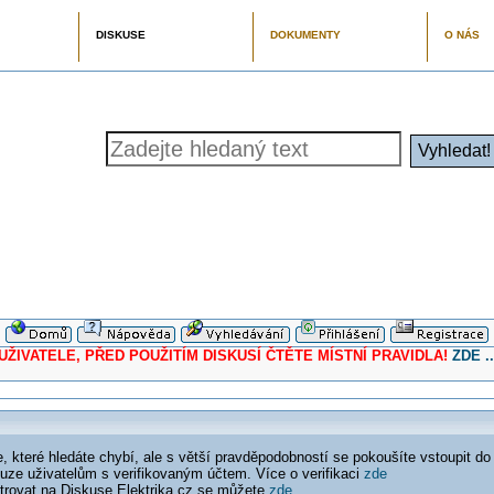
DISKUSE
DOKUMENTY
O NÁS
ELE, PŘED POUŽITÍM DISKUSÍ ČTĚTE MÍSTNÍ PRAVIDLA!
ZDE ..
 které hledáte chybí, ale s větší pravděpodobností se pokoušíte vstoupit do
ouze uživatelům s verifikovaným účtem. Více o verifikaci
zde
istrovat na Diskuse Elektrika.cz se můžete
zde