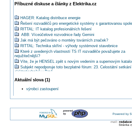
Příbuzné diskuse a články z Elektrika.cz
HAGER: Katalog distribuce energie
Řešení rozvaděčů pro energetické systémy s garantovanou spoleh
RITTAL: IT katalog profesionálních řešení
ABB: Víceúčelové rozvodnice řady Gemini
Jak má být pečováno o montéry továrních značek?
RITTAL: Technika skříní - výhody systémové stavebnice
Které z uvedených vlastností TS IT rozvaděče považujete za
nejužitečnější?
Víte, že je HENSEL zpět s novým vedením a supernovým katal
Subjekt nepodporuje toto bezplatné fórum: 23. Celostátní setkání
elektrotechniků v Brně
TRITON: Katalog skříní pro silové rozvaděče
Aktuální slova (1)
ABB: O rozvodnicích Mistral 65 na AMPERu 2014
Jak se vám líbí komunikace výrobců prostřednictvím PR agentur
výrobci zastoupení
TOPSERVIS: Drátěné kabelové žlaby
Společnost ABB otevřela v Brně nový závod na součásti pro vel
napětí
Jakou dělá SCAME technickou podporu skříním?
Powered by S
AKČNÍ TÝDEN: Termokamera Fluke -20%!
GREENLUX: Nová průmyslová svítidla Dust Profi LED
Stránka v
HAGER: Světová premiéra nového vizuálního konceptu rodiny pr
Hager