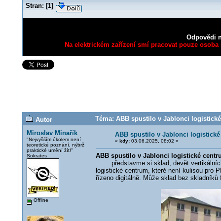
Stran:
[
1
]
Odpovědi n
Na elektrickém zařízení smí pracovat pouze osoba s
Téma: ABB spustilo v Jablonci logistick
Autor
Miroslav Minařík
ABB spustilo v Jablonci logistick
"Nejvyšším úkolem není
«
kdy:
03.06.2025, 08:02 »
teoretické poznání, nýbrž
praktické umění žít!"
ABB spustilo v Jablonci logistické cent
Sokrates
... představme si sklad, devět vertikálníc
logistické centrum, které není kulisou pro 
řízeno digitálně. Může sklad bez skladníků 
Offline