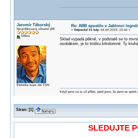
Jaromír Táborský
Re: ABB spustilo v Jablonci logist
Neverifikovaný uživatel @6
«
Odpověď #1 kdy:
04.06.2025, 15:40 »
Offline
Sklad vypadá pěkně, v podstatě se to rovná
osobákem, je to trošku krkolomné. Ty kruhá
Elektrika kope dle ČSN
Když jsem na to už přišel, zjistil jsem, že jsem se spletl
Stran:
[
1
]
SLEDUJTE 