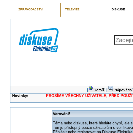
ZPRAVODAJSTVÍ
TELEVIZE
DISKUSE
Novinky:
PROSÍME VŠECHNY UŽIVATELE, PŘED POUŽITÍM 
Varování!
Téma nebo diskuse, které hledáte chybí, ale s
Ten je přístupný pouze uživatelům s verifikov
Přihlásit nebo registrovat na Diskuse Elektri