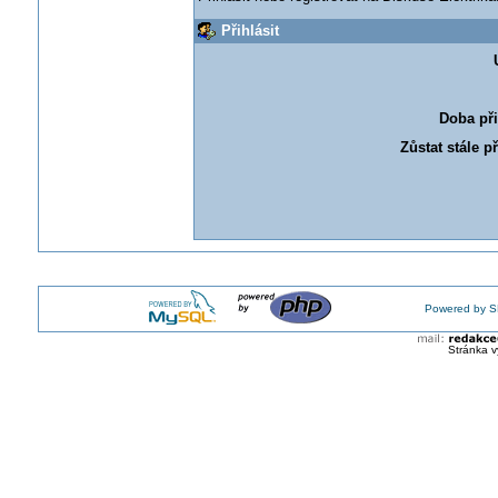
Přihlásit
Doba při
Zůstat stále p
Powered by S
Stránka v