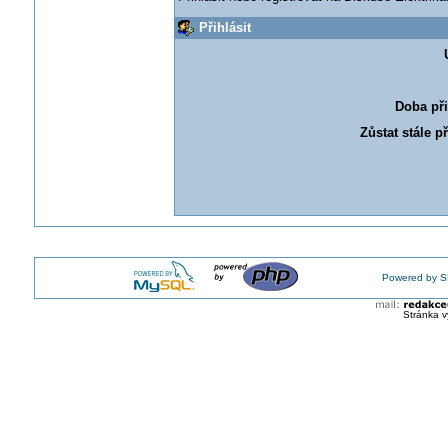
Přihlásit
Doba při
Zůstat stále p
Powered by S
Stránka v