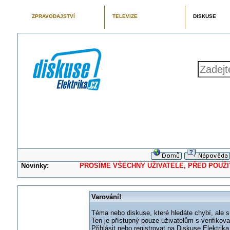
ZPRAVODAJSTVÍ
TELEVIZE
DISKUSE
Novinky:
PROSÍME VŠECHNY UŽIVATELE, PŘED POUŽITÍM 
Varování!
Téma nebo diskuse, které hledáte chybí, ale s
Ten je přístupný pouze uživatelům s verifikov
Přihlásit nebo registrovat na Diskuse Elektri