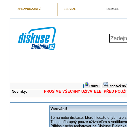
ZPRAVODAJSTVÍ
TELEVIZE
DISKUSE
Novinky:
PROSÍME VŠECHNY UŽIVATELE, PŘED POUŽITÍM 
Varování!
Téma nebo diskuse, které hledáte chybí, ale s
Ten je přístupný pouze uživatelům s verifikov
Přihlásit nebo registrovat na Diskuse Elektri