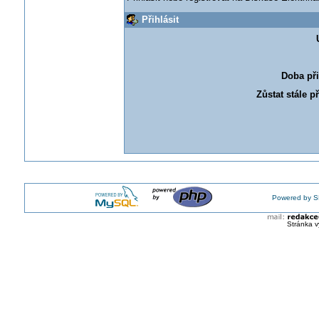
Přihlásit
Doba při
Zůstat stále p
Powered by S
Stránka v