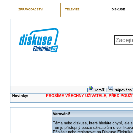
ZPRAVODAJSTVÍ
TELEVIZE
DISKUSE
Novinky:
PROSÍME VŠECHNY UŽIVATELE, PŘED POUŽITÍM 
Varování!
Téma nebo diskuse, které hledáte chybí, ale s
Ten je přístupný pouze uživatelům s verifikov
Přihlásit nebo registrovat na Diskuse Elektri