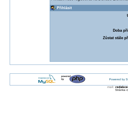
Přihlásit
Doba při
Zůstat stále p
Powered by S
Stránka v