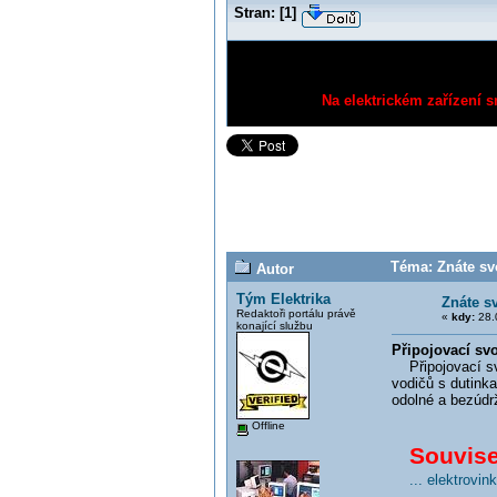
Stran:
[
1
]
Na elektrickém zařízení s
Téma: Znáte sv
Autor
Tým Elektrika
Znáte s
Redaktoři portálu právě
«
kdy:
28.
konající službu
Připojovací s
Připojovací svo
vodičů s dutink
odolné a bezúdrž
Offline
Souvisej
... elektrovi