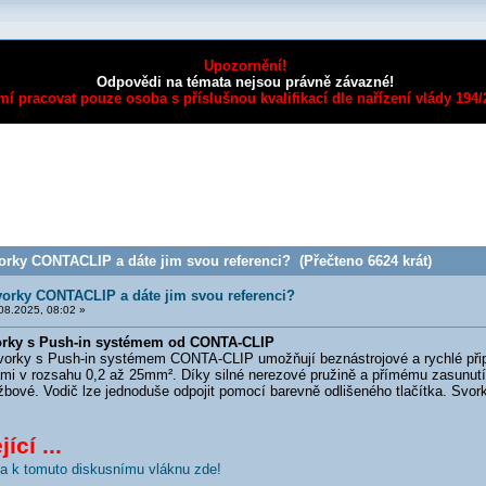
Upozornění!
Odpovědi na témata nejsou právně závazné!
mí pracovat pouze osoba s příslušnou kvalifikací dle nařízení vlády 194
orky CONTACLIP a dáte jim svou referenci? (Přečteno 6624 krát)
vorky CONTACLIP a dáte jim svou referenci?
08.2025, 08:02 »
vorky s Push-in systémem od CONTA-CLIP
rky s Push-in systémem CONTA-CLIP umožňují beznástrojové a rychlé přip
ami v rozsahu 0,2 až 25mm². Díky silné nerezové pružině a přímému zasunutí 
bové. Vodič lze jednoduše odpojit pomocí barevně odlišeného tlačítka. Svork
ící ...
nka k tomuto diskusnímu vláknu zde!