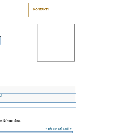
KONTAKTY
.!
ohlíží toto téma.
« předchozí
další »