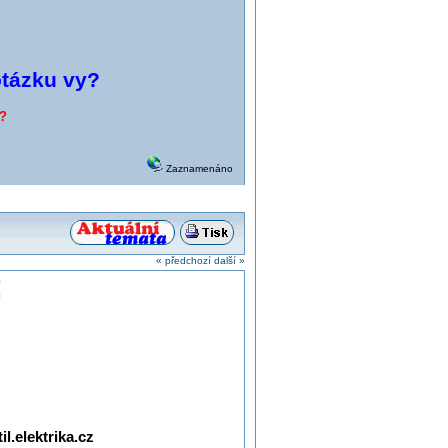
otázku vy?
i?
Zaznamenáno
« předchozí
další »
!
l.elektrika.cz