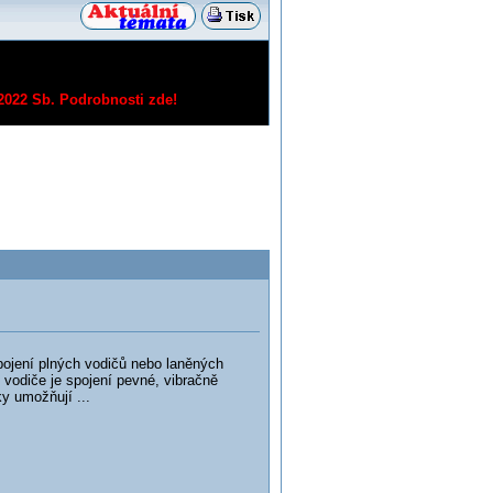
/2022 Sb.
Podrobnosti zde!
ojení plných vodičů nebo laněných
vodiče je spojení pevné, vibračně
y umožňují ...