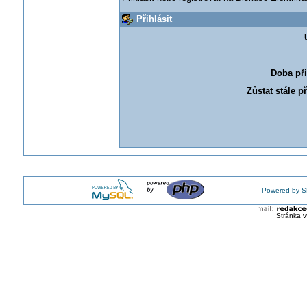
Přihlásit
Doba při
Zůstat stále p
Powered by S
Stránka v