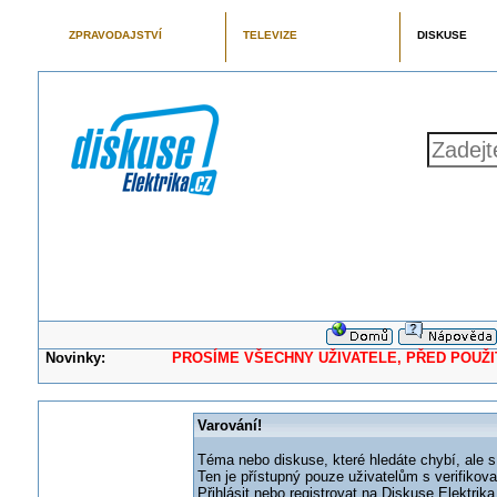
ZPRAVODAJSTVÍ
TELEVIZE
DISKUSE
Novinky:
PROSÍME VŠECHNY UŽIVATELE, PŘED POUŽITÍM 
Varování!
Téma nebo diskuse, které hledáte chybí, ale s
Ten je přístupný pouze uživatelům s verifikov
Přihlásit nebo registrovat na Diskuse Elektri