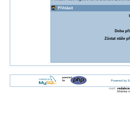
Přihlásit
Doba při
Zůstat stále p
Powered by S
Stránka v