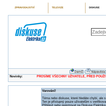
ZPRAVODAJSTVÍ
TELEVIZE
DISKUSE
Novinky:
PROSÍME VŠECHNY UŽIVATELE, PŘED POUŽITÍM 
Varování!
Téma nebo diskuse, které hledáte chybí, ale s
Ten je přístupný pouze uživatelům s verifikov
Přihlásit nebo registrovat na Diskuse Elektri