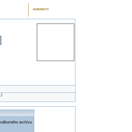
KONTAKTY
.!
 odborného archívu.