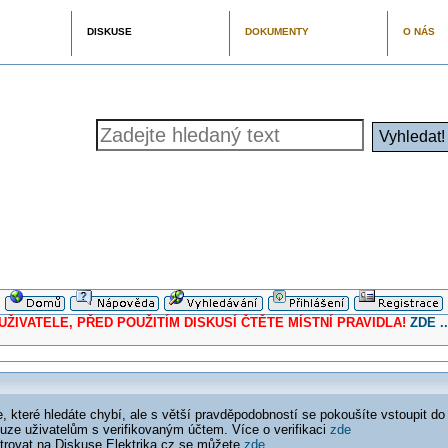
DISKUSE
DOKUMENTY
O NÁS
ELE, PŘED POUŽITÍM DISKUSÍ ČTĚTE MÍSTNÍ PRAVIDLA!
ZDE ..
 které hledáte chybí, ale s větší pravděpodobností se pokoušíte vstoupit do
ouze uživatelům s verifikovaným účtem. Více o verifikaci
zde
istrovat na Diskuse Elektrika.cz se můžete
zde