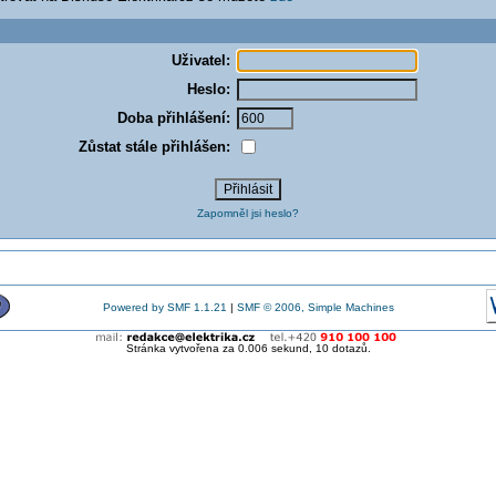
Uživatel:
Heslo:
Doba přihlášení:
Zůstat stále přihlášen:
Zapomněl jsi heslo?
Powered by SMF 1.1.21
|
SMF © 2006, Simple Machines
Stránka vytvořena za 0.006 sekund, 10 dotazů.