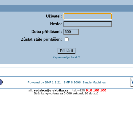
Uživatel:
Heslo:
Doba přihlášení:
Zůstat stále přihlášen:
Zapomněl jsi heslo?
Powered by SMF 1.1.21
|
SMF © 2006, Simple Machines
Stránka vytvořena za 0.006 sekund, 10 dotazů.