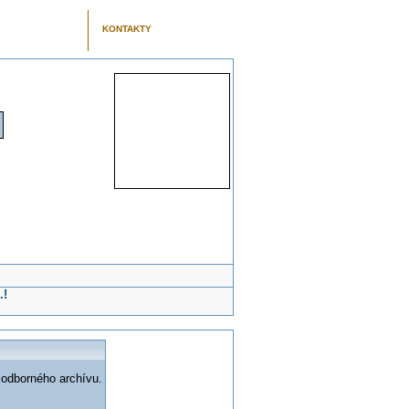
KONTAKTY
.!
 odborného archívu.