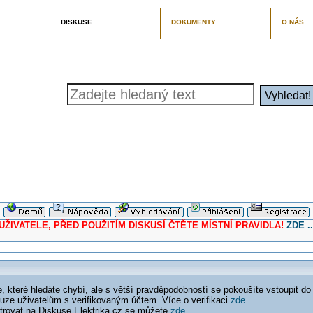
DISKUSE
DOKUMENTY
O NÁS
ELE, PŘED POUŽITÍM DISKUSÍ ČTĚTE MÍSTNÍ PRAVIDLA!
ZDE ..
 které hledáte chybí, ale s větší pravděpodobností se pokoušíte vstoupit do
ouze uživatelům s verifikovaným účtem. Více o verifikaci
zde
istrovat na Diskuse Elektrika.cz se můžete
zde