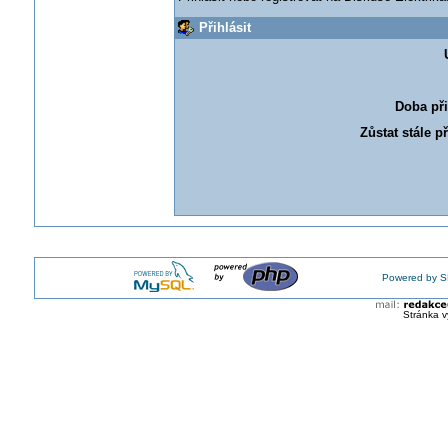
Přihlásit
Doba při
Zůstat stále p
Powered by S
Stránka v