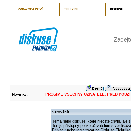
ZPRAVODAJSTVÍ
TELEVIZE
DISKUSE
Novinky:
PROSÍME VŠECHNY UŽIVATELE, PŘED POUŽITÍM 
Varování!
Téma nebo diskuse, které hledáte chybí, ale s
Ten je přístupný pouze uživatelům s verifikov
Přihlásit nebo registrovat na Diskuse Elektri