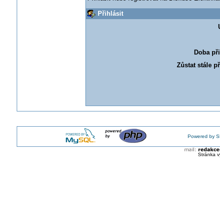
Přihlásit
Doba při
Zůstat stále p
Powered by S
Stránka v