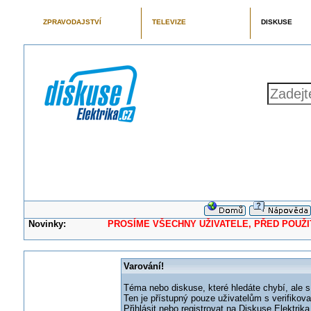
ZPRAVODAJSTVÍ
TELEVIZE
DISKUSE
Novinky:
PROSÍME VŠECHNY UŽIVATELE, PŘED POUŽITÍM 
Varování!
Téma nebo diskuse, které hledáte chybí, ale s
Ten je přístupný pouze uživatelům s verifikov
Přihlásit nebo registrovat na Diskuse Elektri