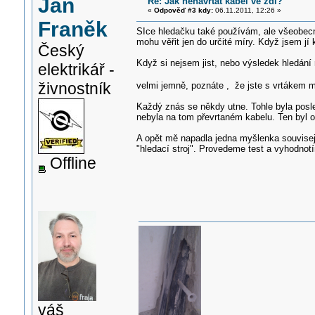
Jan
Re: Jak nenavrtat kabel ve zdi?
«
Odpověď #3 kdy:
06.11.2011, 12:26 »
Franěk
SIce hledačku také používám, ale všeobecně
mohu věřit jen do určité míry. Když jsem j
Český
Když si nejsem jist, nebo výsledek hledání 
elektrikář -
živnostník
velmi jemně, poznáte , že jste s vrtákem 
Každý znás se někdy utne. Tohle byla posle
nebyla na tom převrtaném kabelu. Ten byl 
A opět mě napadla jedna myšlenka souvisejí
"hledací stroj". Provedeme test a vyhodnotím
Offline
váš