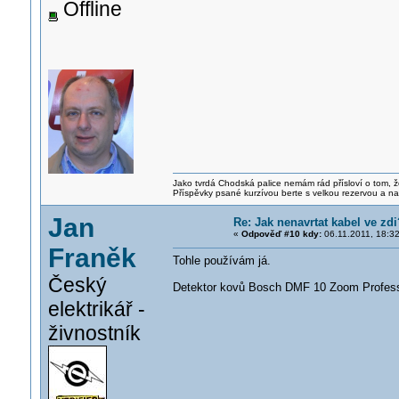
Offline
Jako tvrdá Chodská palice nemám rád přísloví o tom, ž
Příspěvky psané kurzívou berte s velkou rezervou a na
Jan
Re: Jak nenavrtat kabel ve zdi
«
Odpověď #10 kdy:
06.11.2011, 18:32
Franěk
Tohle používám já.
Český
Detektor kovů Bosch DMF 10 Zoom Profess
elektrikář -
živnostník