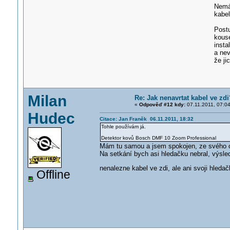
Nemá
kabel
Postu
kouse
insta
a nev
že ji
Milan
Re: Jak nenavrtat kabel ve zdi
«
Odpověď #12 kdy:
07.11.2011, 07:04
Hudec
Citace: Jan Franěk 06.11.2011, 18:32
Tohle používám já.
Detektor kovů Bosch DMF 10 Zoom Professional
Mám tu samou a jsem spokojen, ze svého oko
Na setkání bych asi hledačku nebral, výsle
nenalezne kabel ve zdi, ale ani svoji hleda
Offline