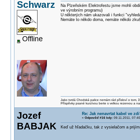
Schwarz
Na Plzeňském Elektrofestu jsme mohli obdiv
ve výrobním programu)
U některých nám ukazovali i funkci "vyhled
Nemáte to někdo doma, nemáte někdo zkušeno
Offline
Jako tvrdá Chodská palice nemám rád přísloví o tom, ž
Příspěvky psané kurzívou berte s velkou rezervou a na
Jozef
Re: Jak nenavrtat kabel ve zdi
«
Odpověď #16 kdy:
09.11.2011, 07:40
BABJAK
Keď už hľadačku, tak z vysielačom a prijím