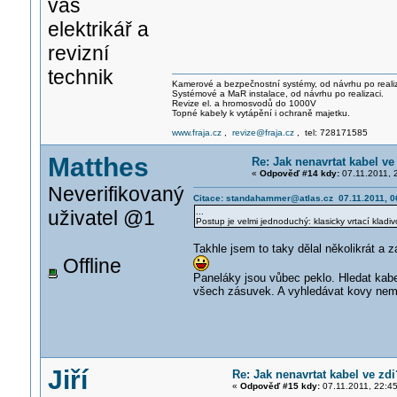
váš
elektrikář a
revizní
technik
Kamerové a bezpečnostní systémy, od návrhu po realiz
Systémové a MaR instalace, od návrhu po realizaci.
Revize el. a hromosvodů do 1000V
Topné kabely k vytápění i ochraně majetku.
www.fraja.cz
,
revize@fraja.cz
, tel: 728171585
Matthes
Re: Jak nenavrtat kabel ve
«
Odpověď #14 kdy:
07.11.2011, 
Neverifikovaný
Citace: standahammer@atlas.cz 07.11.2011, 0
uživatel @1
...
Postup je velmi jednoduchý: klasicky vrtací kladiv
Takhle jsem to taky dělal několikrát a 
Offline
Paneláky jsou vůbec peklo. Hledat kab
všech zásuvek. A vyhledávat kovy nem
Jiří
Re: Jak nenavrtat kabel ve zdi
«
Odpověď #15 kdy:
07.11.2011, 22:45