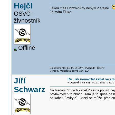
Hejčl
Jakou máš Honzo? Aby nebyly 2 stejné.
Já mám Fluke.
OSVČ -
živnostník
Offline
Elektromontér EZ-M, O-E2/A. Východní Čechy
Výroba, montáž a servis vah. EU
Jiří
Re: Jak nenavrtat kabel ve zd
«
Odpověď #9 kdy:
06.11.2011, 18:21 
Schwarz
Na hledání "živých kabelů" se dá použít něj
povlakových trubkách. Tam je to spíše na h
od kabelu "cykylo", který se může před omít