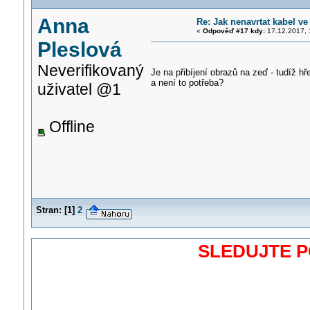
Anna
Re: Jak nenavrtat kabel ve
«
Odpověď #17 kdy:
17.12.2017, 
Pleslová
Neverifikovaný
Je na přibíjení obrazů na zeď - tudíž h
a není to potřeba?
uživatel @1
Offline
Stran:
[
1
]
2
SLEDUJTE 