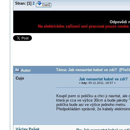
Stran:
[
1
]
2
Odpovědi n
Na elektrickém zařízení smí pracovat pouze osoba s
Téma: Jak nenavrtat kabel ve zdi? (Přečt
Autor
Cujo
Jak nenavrtat kabel ve zdi?
«
kdy:
05.11.2011, 18:57 »
Koupil jsem si poličku a chci ji navrtat, al
která je cca ve výšce 30cm a bude jakoby "v
polička bude asi ve výšce jednoho metru.
Předpokládám správně, že kabely elektroins
Václav Pešek