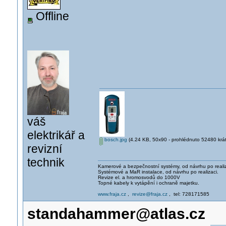
Offline
váš
elektrikář a
bosch.jpg
(4.24 KB, 50x90 - prohlédnuto 52480 krát
revizní
technik
Kamerové a bezpečnostní systémy, od návrhu po realiz
Systémové a MaR instalace, od návrhu po realizaci.
Revize el. a hromosvodů do 1000V
Topné kabely k vytápění i ochraně majetku.
www.fraja.cz
,
revize@fraja.cz
, tel: 728171585
standahammer@atlas.cz