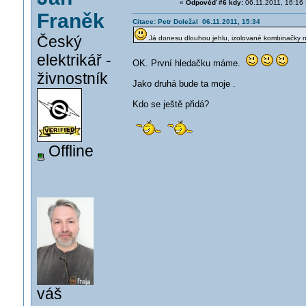
«
Odpověď #6 kdy:
06.11.2011, 16:16 
Franěk
Citace: Petr Doležal 06.11.2011, 15:34
Český
Já donesu dlouhou jehlu, izolované kombinačky na 
elektrikář -
OK. První hledačku máme.
živnostník
Jako druhá bude ta moje .
Kdo se ještě přidá?
Offline
váš