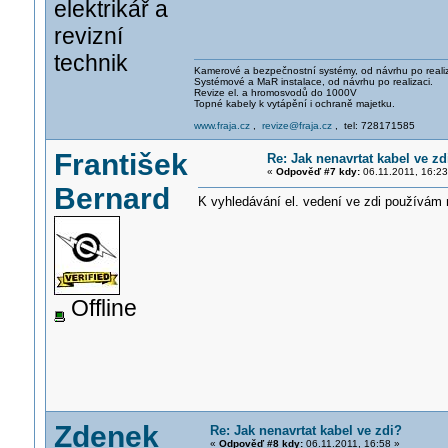
elektrikář a
revizní
technik
Kamerové a bezpečnostní systémy, od návrhu po realiz
Systémové a MaR instalace, od návrhu po realizaci.
Revize el. a hromosvodů do 1000V
Topné kabely k vytápění i ochraně majetku.
www.fraja.cz
,
revize@fraja.cz
, tel: 728171585
František
Re: Jak nenavrtat kabel ve zd
«
Odpověď #7 kdy:
06.11.2011, 16:23
Bernard
K vyhledávání el. vedení ve zdi používám 
Offline
Zdenek
Re: Jak nenavrtat kabel ve zdi?
«
Odpověď #8 kdy:
06.11.2011, 16:58 »