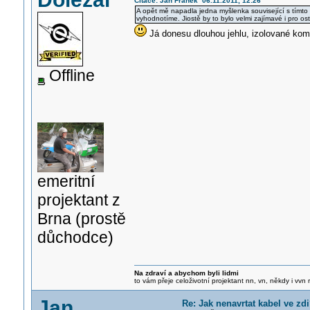
Citace: Jan Franěk 06.11.2011, 12:26
A opět mě napadla jedna myšlenka související s tímto 
vyhodnotíme. Jiostě by to bylo velmi zajímavé i pro osta
Já donesu dlouhou jehlu, izolované komb
Offline
emeritní
projektant z
Brna (prostě
důchodce)
Na zdraví a abychom byli lidmi
to vám přeje celoživotní projektant nn, vn, někdy i vvn
Jan
Re: Jak nenavrtat kabel ve zd