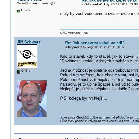
Re: Jak nenavrtat kabel ve zd
Neverifikovaný uživatel @1
«
Odpověď #1 kdy:
05.11.2011, 23:38 
Offline
měly by vést vodorovně a svisle, ovšem co 
CNC mechanik - §6
Jiří Schwarz
Re: Jak nenavrtat kabel ve zdi?
«
Odpověď #2 kdy:
05.11.2011, 23:43 »
Kdo to stavěl, kdy to stavěl, jak to stavěl...
"Rovinnost" vedení v jistých stavbách z jist
Jedna možnost je opatrně odšroubovat kryt z
Offline
Pokud tím směrem, kde chcete vrtat, asi by
Pak je možnost vzít nějaký "ostřejší nástro
na sádru, je to úplně špatně a pokud to bude
Nejlepší je půjčit si nějakou "hledačku" neb
P.S. kolega byl rychlejší...
Jako tvrdá Chodská palice nemám rád přísloví o tom, ž
Příspěvky psané kurzívou berte s velkou rezervou a na