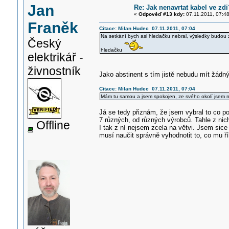
Jan
Re: Jak nenavrtat kabel ve zdi
«
Odpověď #13 kdy:
07.11.2011, 07:48
Franěk
Citace: Milan Hudec 07.11.2011, 07:04
Na setkání bych asi hledačku nebral, výsledky budou zk
Český
hledačku
elektrikář -
živnostník
Jako abstinent s tím jistě nebudu mít žád
Citace: Milan Hudec 07.11.2011, 07:04
Mám tu samou a jsem spokojen, ze svého okolí jsem na n
Já se tedy přiznám, že jsem vybral to co p
7 různých, od různých výrobců. Tahle z nich
Offline
I tak z ní nejsem zcela na větvi. Jsem sic
musí naučit správně vyhodnotit to, co mu řík