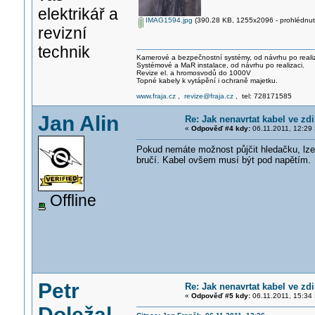
elektrikář a
IMAG1594.jpg
(390.28 KB, 1255x2096 - prohlédnuto
revizní
technik
Kamerové a bezpečnostní systémy, od návrhu po realiz
Systémové a MaR instalace, od návrhu po realizaci.
Revize el. a hromosvodů do 1000V
Topné kabely k vytápění i ochraně majetku.
www.fraja.cz
,
revize@fraja.cz
, tel: 728171585
Jan Alin
Re: Jak nenavrtat kabel ve zd
«
Odpověď #4 kdy:
06.11.2011, 12:29 
Pokud nemáte možnost půjčit hledačku, lze 
bručí. Kabel ovšem musí být pod napětím.
Offline
Petr
Re: Jak nenavrtat kabel ve zd
«
Odpověď #5 kdy:
06.11.2011, 15:34 
Doležal