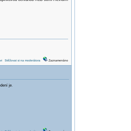
vi
Stěžovat si na moderátora
Zaznamenáno
dení je.