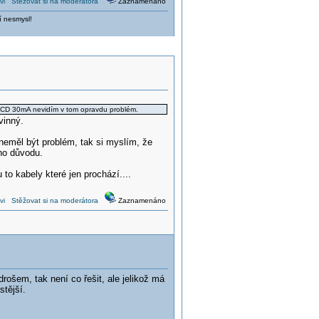
vi
Stěžovat si na moderátora
Zaznamenáno
í nesmysl!
 RCD 30mA nevidím v tom opravdu problém.
vinný.
neměl být problém, tak si myslím, že
ho důvodu.
 to kabely které jen prochází....
vi
Stěžovat si na moderátora
Zaznamenáno
rošem, tak není co řešit, ale jelikož má
stější.