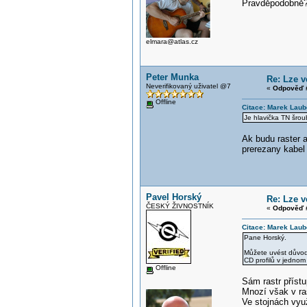
Pravděpodobně
elmara@atlas.cz
Peter Munka
Re: Lze 
Neverifikovaný uživatel @7
«
Odpověď 
Offline
Citace: Marek Laub
Je hlavička TN šrou
Ak budu raster 
prerezany kabel 
Pavel Horský
Re: Lze 
ČESKÝ ŽIVNOSTNÍK
«
Odpověď #
Citace: Marek Laub
Pane Horský.
Můžete uvést důvod 
CD profilů v jedno
Offline
Sám rastr přístu
Mnozí však v ra
Ve stojnách využ