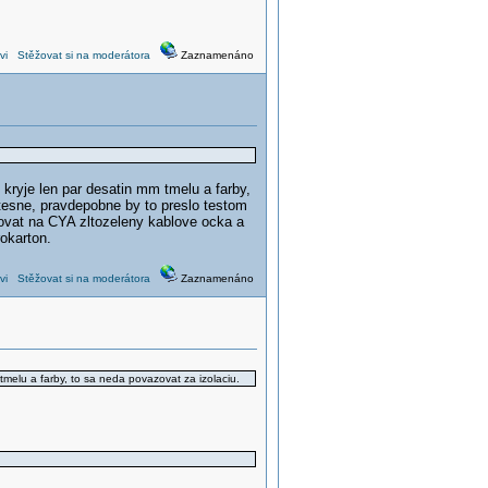
vi
Stěžovat si na moderátora
Zaznamenáno
 kryje len par desatin mm tmelu a farby,
 tesne, pravdepobne by to preslo testom
lisovat na CYA zltozeleny kablove ocka a
okarton.
vi
Stěžovat si na moderátora
Zaznamenáno
 tmelu a farby, to sa neda povazovat za izolaciu.