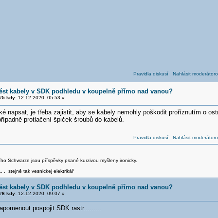
Pravidla diskusí
Nahlásit moderátoro
vést kabely v SDK podhledu v koupelně přímo nad vanou?
5 kdy:
12.12.2020, 05:53 »
ké napsat, je třeba zajistit, aby se kabely nemohly poškodit proříznutím o ost
řípadně protlačení špiček šroubů do kabelů.
Pravidla diskusí
Nahlásit moderátoro
iřího Schwarze jsou příspěvky psané kurzivou myšleny ironicky.
.. , stejně tak vesnickej elektrikář
vést kabely v SDK podhledu v koupelně přímo nad vanou?
6 kdy:
12.12.2020, 09:07 »
apomenout pospojit SDK rastr.........