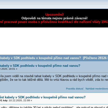
Upozornění!
Odpovědi na témata nejsou právně závazné!
mí pracovat pouze osoba s příslušnou kvalifikací dle nařízení vlády 194
 kabely v SDK podhledu v koupelně přímo nad vanou? (Přečteno 28126 k
 kabely v SDK podhledu v koupelně přímo nad vanou?
.2020, 19:01 »
la jsem viděl na stavbě tahat kabely v SDK podhledu v koupelně přímo nad 
 ujištěn, že se to tak běžně dělá. Mě to vrtá hlavou a rád bych věděl, zda to
Pravidla diskusí
Nahlásit moderátoro
vést kabely v SDK podhledu v koupelně přímo nad vanou?
1 kdy:
10.12.2020, 21:09 »
větu „děláme to takhle 30 let a nikdy nebyl problém“, ale pokud je obvod 