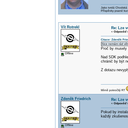
Jako tvrdá Chodská p
Příspěvky psané kur
Vít Rotrekl
Re: Lze 
«
Odpověď #
Citace: Zdeněk Fri
Sice nemám rád vět
Proč by musely 
Offline
Nad SDK podhled
chránič by být 
Z dotazu nevyplý
Mírně pokročilý RT
Zdeněk Friedrich
Re: Lze 
«
Odpověď #
Pokud by instala
každý zkušenost 
Offline