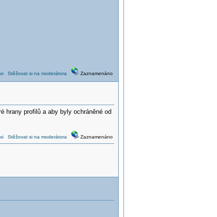
vi
Stěžovat si na moderátora
Zaznamenáno
ré hrany profilů a aby byly ochráněné od
vi
Stěžovat si na moderátora
Zaznamenáno