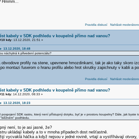
? Hmmm...
Pravidla diskusí
Nahlásit moderátoro
vést kabely v SDK podhledu v koupelně přímo nad vanou?
#10 kdy:
13.12.2020, 21:51 »
e 13.12.2020, 18:48
bu náchylná k přivedení potenciálu?
a obvodove profily na stene, upevnene hmozdinkami, tak je ako taky skoro iz
po montazi fuserom o hranu profilu alebo hrot skrutky zapichnuty v kabli a po
Pravidla diskusí
Nahlásit moderátoro
vést kabely v SDK podhledu v koupelně přímo nad vanou?
11 kdy:
14.12.2020, 08:33 »
e 13.12.2020, 18:23
pospojení SDK rastru, který není přístupný dotyku, byť je v prostoru koupelny? Dále, jak byste t
m "běžném" podhledu.
pný není, to je asi jasné, že?
stru ukládají kabely a to v mnoha případech dost nešťastně.
ijí vycvaklá háčka a když nejsou v jedné rovině, vrtají a vystříhávají otvory, 