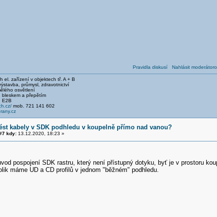
Pravidla diskusí
Nahlásit moderátoro
el. zařízení v objektech tř. A + B
stavba, průmysl, zdravotnictví
ělého osvětlení
 bleskem a přepětím
, E2B
h.cz/
mob. 721 141 602
any.cz
vést kabely v SDK podhledu v koupelně přímo nad vanou?
7 kdy:
13.12.2020, 18:23 »
od pospojení SDK rastru, který není přístupný dotyku, byť je v prostoru koup
kolik máme UD a CD profilů v jednom "běžném" podhledu.