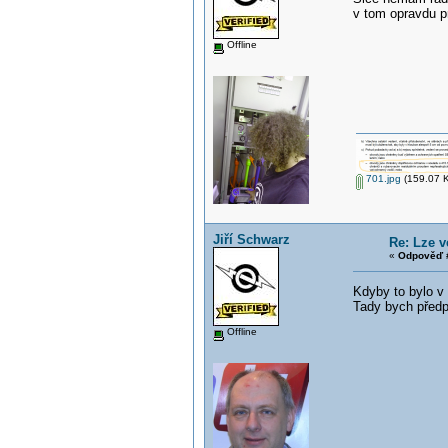
v tom opravdu p
Offline
701.jpg
(159.07 K
Jiří Schwarz
Re: Lze 
«
Odpověď #
Kdyby to bylo v
Tady bych předp
Offline