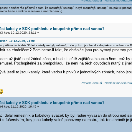
Pravidla diskusí
Nahlásit moderátoro
alice nemám rád přísloví o tom, že moudřejší ustoupí. Když moudřejší ustoupí, hlupák si prosad
zívou berte s velkou rezervou a nadhledem :-)
vést kabely v SDK podhledu v koupelně přímo nad vanou?
3 kdy:
10.12.2020, 23:11 »
edrich 10.12.2020, 21:09
u „děláme to takhle 30 let a nikdy nebyl problém“, ale pokud je obvod s doplňkovou ochranou
být za chráničem? Pomineme-li fakt, že chrániče jsou pro bytový prostory po
em už jistě není žádná zóna, a bude-li ještě zajištěna hloubka 5cm, což by 
nemusel. Pochopitelně za předpokladu, že není na těch obvodech nutný z jiné
vá jestli to jsou kabely, které vedou k prvků v jednotlivých zónách, nebo jsou
Pravidla diskusí
Nahlásit moderátoro
vést kabely v SDK podhledu v koupelně přímo nad vanou?
4 kdy:
11.12.2020, 16:45 »
ci dělal řemeslník a kabelový svazek by byl řádně vyvázán do stropu nad sád
s fušerstvím, kdy jsou kabely volně pohozeny na rastru, tak ten chránič je ji