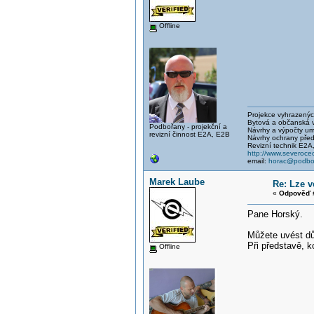
Offline
Projekce vyhrazených 
Bytová a občanská vý
Podbořany - projekční a
Návrhy a výpočty um
revizní činnost E2A, E2B
Návrhy ochrany před
Revizní technik E2A
http://www.severocec
email:
horac@podbor
Marek Laube
Re: Lze 
«
Odpověď #
Pane Horský.
Můžete uvést dův
Při představě, 
Offline