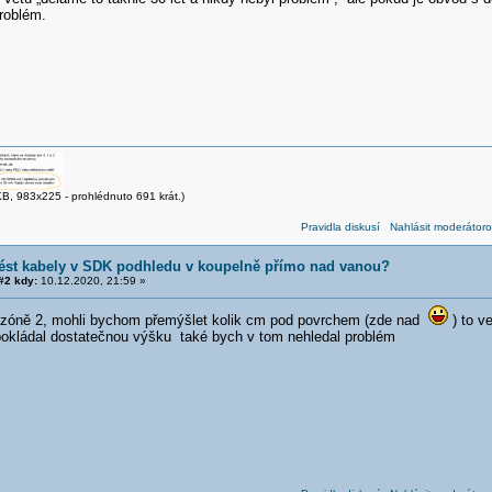
roblém.
B, 983x225 - prohlédnuto 691 krát.)
Pravidla diskusí
Nahlásit moderátoro
vést kabely v SDK podhledu v koupelně přímo nad vanou?
2 kdy:
10.12.2020, 21:59 »
 zóně 2, mohli bychom přemýšlet kolik cm pod povrchem (zde nad
) to ve
okládal dostatečnou výšku také bych v tom nehledal problém