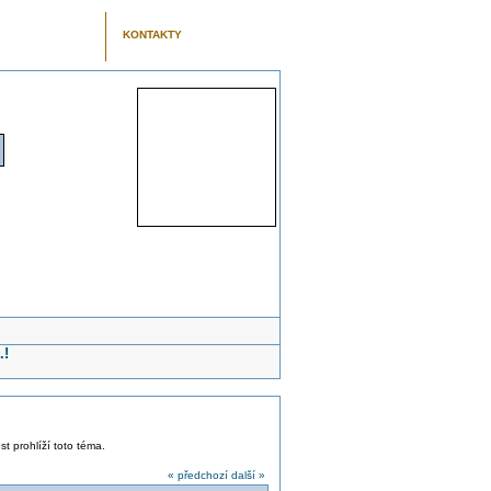
KONTAKTY
.!
st prohlíží toto téma.
« předchozí
další »