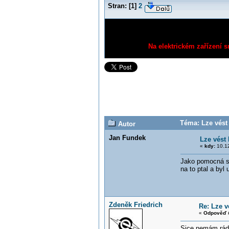
Stran:
[
1
]
2
Na elektrickém zařízení s
Téma: Lze vést
Autor
Jan Fundek
Lze vést
«
kdy:
10.12
Jako pomocná sí
na to ptal a byl
Zdeněk Friedrich
Re: Lze 
«
Odpověď #
Sice nemám rád 