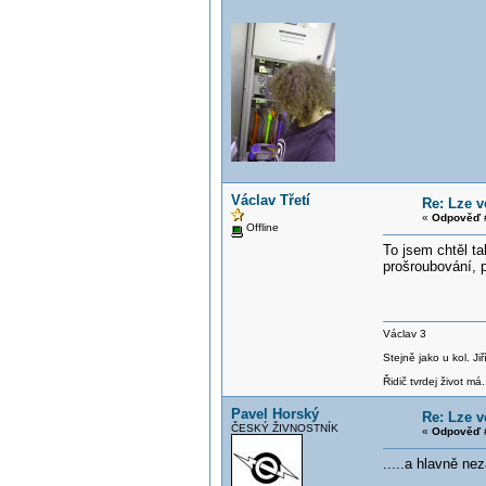
Václav Třetí
Re: Lze 
«
Odpověď #
Offline
To jsem chtěl ta
prošroubování, p
Václav 3
Stejně jako u kol. J
Řidič tvrdej život má.
Pavel Horský
Re: Lze 
ČESKÝ ŽIVNOSTNÍK
«
Odpověď #
.....a hlavně nez