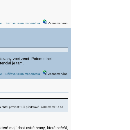
vi
Stěžovat si na moderátora
Zaznamenáno
olovany voci zemi. Potom staci
tencial je tam.
vi
Stěžovat si na moderátora
Zaznamenáno
o chtěl provést? Při představě, kolik máme UD a
které mají dost ostré hrany, které neřeší,