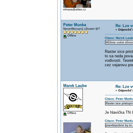
elmara@atlas.cz
Peter Munka
Re: Lze 
Neverifikovaný uživatel @7
«
Odpověď #
Offline
Citace: Marek Laub
Můžete uvést důvod 
Raster sice pris
to sa neda povaz
vodivosti. Teore
cez vejarovu pod
Marek Laube
Re: Lze 
«
Odpověď #
Citace: Peter Munk
Raster sice pristupn
Je hlavička TN 
Offline
Citace: Peter Munk
pravdepobne by to p