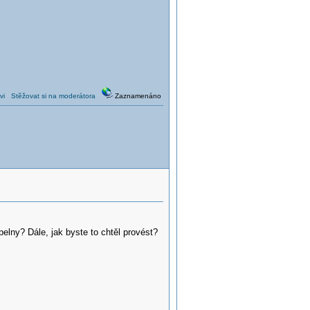
vi
Stěžovat si na moderátora
Zaznamenáno
elny? Dále, jak byste to chtěl provést?