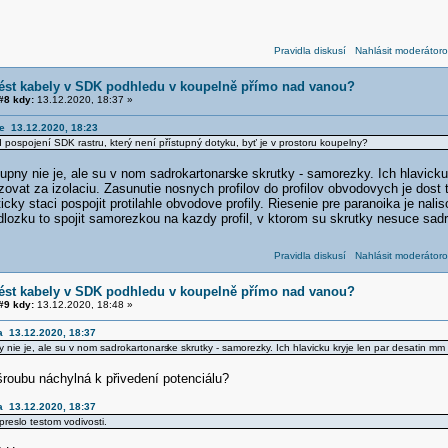
Pravidla diskusí
Nahlásit moderátoro
vést kabely v SDK podhledu v koupelně přímo nad vanou?
8 kdy:
13.12.2020, 18:37 »
e 13.12.2020, 18:23
pospojení SDK rastru, který není přístupný dotyku, byť je v prostoru koupelny?
tupny nie je, ale su v nom sadrokartonars
ke skrutky - samorezky. Ich hlavicku
ovat za izolaciu. Zasunutie nosnych profilov do profilov obvodovych je dost
ticky staci pospojit protilahle obvodove profily. Riesenie pre paranoika je na
lozku to spojit samorezkou na kazdy profil, v ktorom su skrutky nesuce sadr
Pravidla diskusí
Nahlásit moderátoro
vést kabely v SDK podhledu v koupelně přímo nad vanou?
9 kdy:
13.12.2020, 18:48 »
a 13.12.2020, 18:37
y nie je, ale su v nom sadrokartonars
ke skrutky - samorezky. Ich hlavicku kryje len par desatin mm
šroubu náchylná k přivedení potenciálu?
a 13.12.2020, 18:37
reslo testom vodivosti.