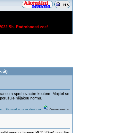
/2022 Sb.
Podrobnosti zde!
rát)
vanou a sprchovacím koutem. Majitel se
 neporušuje nějakou normu.
vi
Stěžovat si na moderátora
Zaznamenáno
s doplňkovou ochranou RCD 30mA nevidím