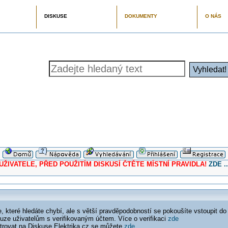
DISKUSE
DOKUMENTY
O NÁS
ELE, PŘED POUŽITÍM DISKUSÍ ČTĚTE MÍSTNÍ PRAVIDLA!
ZDE ..
 které hledáte chybí, ale s větší pravděpodobností se pokoušíte vstoupit do
ouze uživatelům s verifikovaným účtem. Více o verifikaci
zde
istrovat na Diskuse Elektrika.cz se můžete
zde