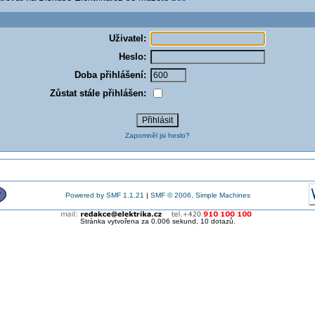
Uživatel:
Heslo:
Doba přihlášení:
Zůstat stále přihlášen:
Zapomněl jsi heslo?
Powered by SMF 1.1.21
|
SMF © 2006, Simple Machines
Stránka vytvořena za 0.006 sekund, 10 dotazů.