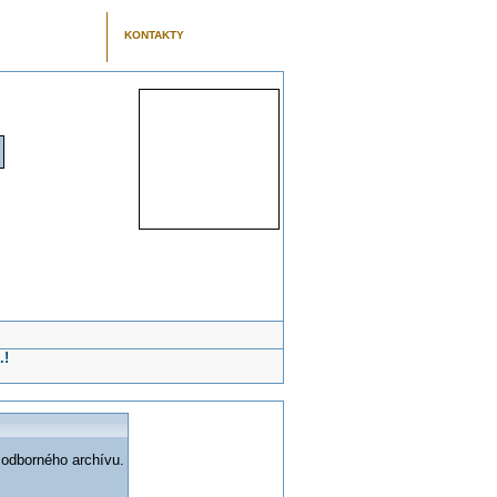
KONTAKTY
.!
 odborného archívu.