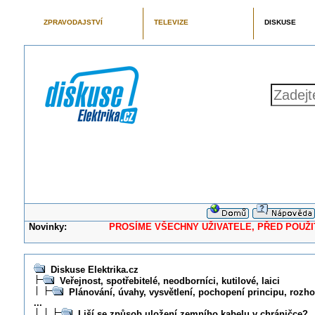
ZPRAVODAJSTVÍ
TELEVIZE
DISKUSE
Novinky:
PROSÍME VŠECHNY UŽIVATELE, PŘED POUŽITÍM 
Diskuse Elektrika.cz
Veřejnost, spotřebitelé, neodborníci, kutilové, laici
Plánování, úvahy, vysvětlení, pochopení principu, rozhod
...
Liší se způsob uložení zemního kabelu v chráničce?