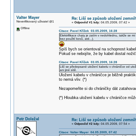
Valter Mayer
Re: Liší se způsob uložení zemní
Neverifikovaný uživatel @1
«
Odpověď #1 kdy:
04.05.2009, 07:42 »
Offline
Citace: Pavel Křížek 03.05.2009, 16:28
Elektrifikace chaty je zatím v nedohlednu, takže se mi 
bez použití kovů, atd...).
Spíš bych se orientoval na schopnost kabel
Pokud se nebojíte, že by kabel dostal nožič
Citace: Pavel Křížek 03.05.2009, 16:28
Liší se předepsané uložení kabelu v chráničce od u
ani jiné sítě.
Uložení kabelu v chráničce je běžně praktik
to nemá vliv. (*)
Nezapomeňte si do chráničky dát zatahovac
(*) Hloubka uložení kabelu v chráničce může
Petr Doležal
Re: Liší se způsob uložení zemní
«
Odpověď #2 kdy:
04.05.2009, 07:54 »
Citace: Valter Mayer 04.05.2009, 07:42