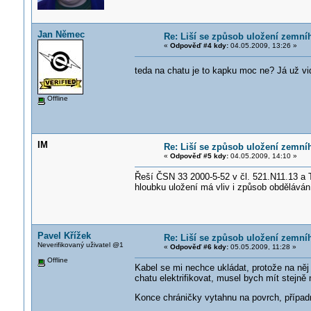
Jan Němec
Re: Liší se způsob uložení zemní
«
Odpověď #4 kdy:
04.05.2009, 13:26 »
teda na chatu je to kapku moc ne? Já už vi
Offline
IM
Re: Liší se způsob uložení zemní
«
Odpověď #5 kdy:
04.05.2009, 14:10 »
Řeší ČSN 33 2000-5-52 v čl. 521.N11.13 a T
hloubku uložení má vliv i způsob obděláván
Pavel Křížek
Re: Liší se způsob uložení zemní
Neverifikovaný uživatel @1
«
Odpověď #6 kdy:
05.05.2009, 11:28 »
Offline
Kabel se mi nechce ukládat, protože na něj n
chatu elektrifikovat, musel bych mít stejně
Konce chráničky vytahnu na povrch, případ