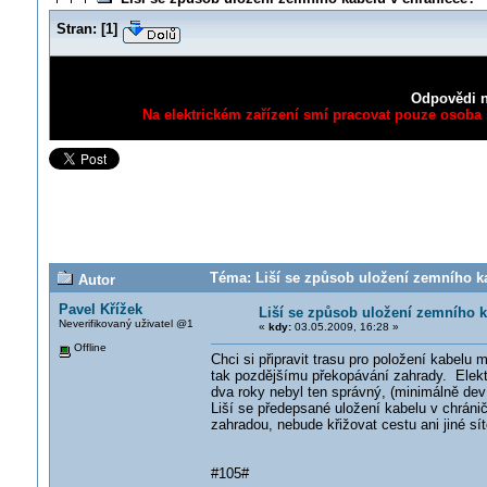
Stran:
[
1
]
Odpovědi n
Na elektrickém zařízení smí pracovat pouze osoba s
Téma: Liší se způsob uložení zemního ka
Autor
Pavel Křížek
Liší se způsob uložení zemního k
Neverifikovaný uživatel @1
«
kdy:
03.05.2009, 16:28 »
Offline
Chci si připravit trasu pro položení kabel
tak pozdějšímu překopávání zahrady. Elektr
dva roky nebyl ten správný, (minimálně devít
Liší se předepsané uložení kabelu v chrán
zahradou, nebude křižovat cestu ani jiné sít
#105#