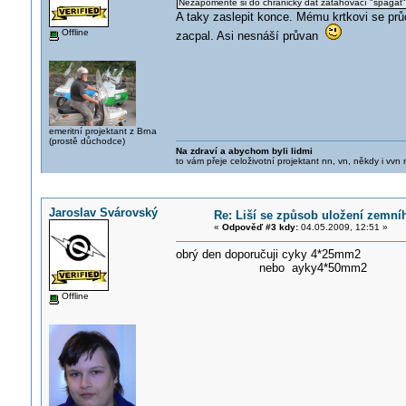
Nezapomeňte si do chráničky dát zatahovací "špagát"
A taky zaslepit konce. Mému krtkovi se průc
Offline
zacpal. Asi nesnáší průvan
emeritní projektant z Brna
(prostě důchodce)
Na zdraví a abychom byli lidmi
to vám přeje celoživotní projektant nn, vn, někdy i vvn
Jaroslav Svárovský
Re: Liší se způsob uložení zemní
«
Odpověď #3 kdy:
04.05.2009, 12:51 »
obrý den doporučuji cyky 4*25mm2
nebo ayky4*50mm2
Offline