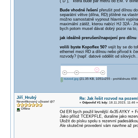
("D"), která bude pár metrů od EM. V dílně
Bude vhodné řešení
přerušit pod dílnou d
separátní větve (dílna, RD) jištěné na vlas
možno samostatně vypnout hlavním vypínače
maximální zátěž, kterou nabízí HJ 32A - J
bych potom musel dávat dobrý pozor na to,
jak ideálně prerušení/napojení pro dílnu 
volili byste Kopoflex 50?
vejít by se do t
ethernet mezi RD a dílnou nebo přívod k če
rozvody? (např. datové oddělit od silových..
rozvod.jpg
(21.35 KB, 1051x255 - prohlédnuto 658 k
Jiří_Hrubý
Re: Jak řešit rozvod na poze
Neverifikovaný uživatel @7
«
Odpověď #1 kdy:
18.11.2023, 11:46 »
Offline
Od ER bych použil levnější 4x35 AYKY + Fe
Jako přílož TCEKPFLE, duraline jako rezerv
Uložit do písku spolu s rezervní padesátko
Ale skutečné provedení vám navrhne až pro