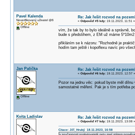
Pavel Kalenda
Re: Jak řešit rozvod na poze
Neverifikovaný uživatel @6
«
Odpověď #5 kdy:
19.11.2023, 11:51 »
Offline
vím, že tak by to bylo ideálně a správně, bo
bude s předstihem, z EM už máme 5*10m2 ta
přikláním se k názoru: "Rozhodně je praktič
hodím tam ještě i kopoflexu navíc pro všec
Jan Palička
Re: Jak řešit rozvod na poze
«
Odpověď #6 kdy:
19.11.2023, 12:57 
Pozor na jednu věc: pokud byste měl dílnu 
samostatné měření. Pak je s tím potřeba p
Offline
Kvita Ladislav
Re: Jak řešit rozvod na poze
«
Odpověď #7 kdy:
19.11.2023, 13:08 
Citace: Jiří_Hrubý 18.11.2023, 16:58
v současnosti poskytovatelé netu mají státem posvěceno