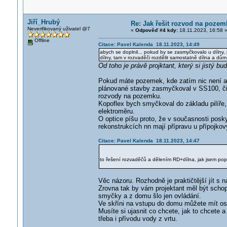
Jiří_Hrubý
Re: Jak řešit rozvod na poze
Neverifikovaný uživatel @7
«
Odpověď #4 kdy:
18.11.2023, 16:58 
Offline
Citace: Pavel Kalenda 18.11.2023, 14:49
abych se doplnil... pokud by se zasmyčkovalo u dílny, 
dílny, tam v rozvaděči rozdělit samostatně dílna a dům
Od toho je právě projktant, který si jistý bu
Pokud máte pozemek, kde zatím nic není a 
plánované stavby zasmyčkoval v SS100, či 
rozvody na pozemku.
Kopoflex bych smyčkoval do základu pilíře, 
elektroměru.
O optice píšu proto, že v současnosti posky
rekonstrukcích nn mají přípravu u přípojkov
Citace: Pavel Kalenda 18.11.2023, 14:47
to řešení rozvaděčů a dělením RD+dílna, jak jsem popi
Věc názoru. Rozhodně je praktičtější jít s 
Zrovna tak by vám projektant měl být schope
smyčky a z domu šlo jen ovládání.
Ve skříni na vstupu do domu můžete mít os
Musíte si ujasnit co chcete, jak to chcete 
třeba i přívodu vody z vrtu.