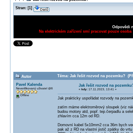
Stran:
[
1
]
Odpovědi n
Na elektrickém zařízení smí pracovat pouze osoba s
Téma: Jak řešit rozvod na pozemku? (Pře
Autor
Pavel Kalenda
Jak řešit rozvod na pozemku
Neverifikovaný uživatel @6
«
kdy:
17.11.2023, 13:41 »
Offline
Jak prakticky uspořádat rozvody na pozemk
zatím máme elektroměrový sloupek (viz ná
budou motory atd, popř. tep.čerpadlu a sel
zhlavím cca 12m od RD.
Domovní kabel 5x10mm2 cca 36m bych vedl t
pak až z RD na vlastní jistič zpátky do vrt