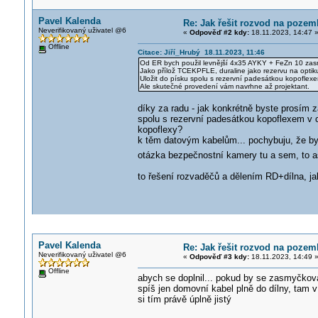
Pavel Kalenda
Re: Jak řešit rozvod na poze
Neverifikovaný uživatel @6
«
Odpověď #2 kdy:
18.11.2023, 14:47 
Offline
Citace: Jiří_Hrubý 18.11.2023, 11:46
Od ER bych použil levnější 4x35 AYKY + FeZn 10 zasmy
Jako přílož TCEKPFLE, duraline jako rezervu na optik
Uložit do písku spolu s rezervní padesátkou kopoflex
Ale skutečné provedení vám navrhne až projektant.
díky za radu - jak konkrétně byste prosím
spolu s rezervní padesátkou kopoflexem v c
kopoflexy?
k těm datovým kabelům... pochybuju, že byc
otázka bezpečnostní kamery tu a sem, to 
to řešení rozvaděčů a dělením RD+dílna, ja
Pavel Kalenda
Re: Jak řešit rozvod na poze
Neverifikovaný uživatel @6
«
Odpověď #3 kdy:
18.11.2023, 14:49 
Offline
abych se doplnil... pokud by se zasmyčkoval
spíš jen domovní kabel plně do dílny, tam 
si tím právě úplně jistý