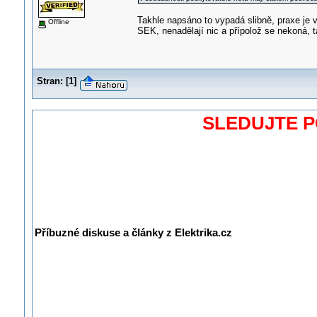
Takhle napsáno to vypadá slibně, praxe je 
Offline
SEK, nenadělají nic a přípolož se nekoná, t
Stran:
[
1
]
SLEDUJTE 
Příbuzné diskuse a články z Elektrika.cz