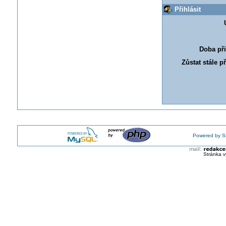
Přihlásit
Doba při
Zůstat stále p
Powered by S
Stránka v